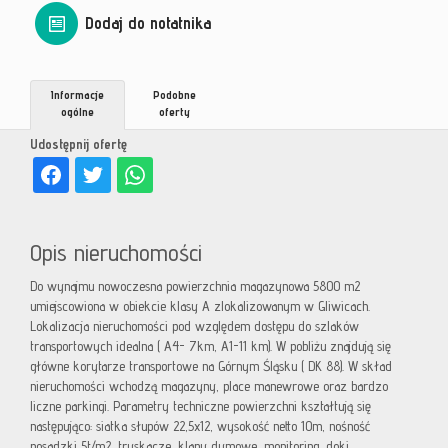
Dodaj do notatnika
Informacje
Podobne
ogólne
oferty
Udostępnij ofertę
Opis nieruchomości
Do wynajmu nowoczesna powierzchnia magazynowa 5800 m2
umiejscowiona w obiekcie klasy A zlokalizowanym w Gliwicach.
Lokalizacja nieruchomości pod względem dostępu do szlaków
transportowych idealna ( A4- 7km, A1-11 km). W pobliżu znajdują się
główne korytarze transportowe na Górnym Śląsku ( DK 88). W skład
nieruchomości wchodzą magazyny, place manewrowe oraz bardzo
liczne parkingi. Parametry techniczne powierzchni kształtują się
następująco: siatka słupów 22,5x12, wysokość netto 10m, nośność
posadzki 5t/m2, tryskacze, klapy dymowe, monitoring, doki