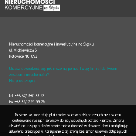
Nieruchomości komercyjne i inwestycyjne na Śląsku!
ul. Mickiewicza 3
Katowice 40-092
Chcesz dowiedzieć się, jak możemy pomóc Twojej firmie lub Twoim
zasobom nieruchomości?
Nic prostszego :)
tel. +48 32/ 340 33 22
fax +48 32/ 729 99 26
Ta strona wykorzystuje pliki cookies w celach statystycznych oraz w celu
dostosowania naszych serwisów do indywidualnych potrzeb klientów. Zmiany
ustawień dotyczących plików cookie można dokonać w dowolnej chwili modyfikując
ustawienia przeglądarki. Korzystanie z tej strony bez zmian ustawień dotyczących