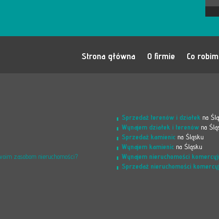
Strona główna
O firmie
Co robi
Sprzedaż terenów i działek
na Śl
Wynajem działek i terenów
na Ślą
Sprzedaż kamienic
na Śląsku
Wynajem kamienic
na Śląsku
Wynajem nieruchomości komercyj
Twoim zasobom nieruchomości?
Sprzedaż nieruchomości komercy