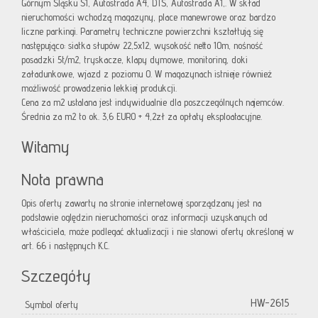
Górnym Śląsku S1, Autostrada A4, DTŚ, Autostrada A1,. W skład
nieruchomości wchodzą magazyny, place manewrowe oraz bardzo
liczne parkingi. Parametry techniczne powierzchni kształtują się
następująco: siatka słupów 22,5x12, wysokość netto 10m, nośność
posadzki 5t/m2, tryskacze, klapy dymowe, monitoring, doki
załadunkowe, wjazd z poziomu 0. W magazynach istnieje również
możliwość prowadzenia lekkiej produkcji.
Cena za m2 ustalana jest indywidualnie dla poszczególnych najemców.
Średnia za m2 to ok. 3,6 EURO + 4,2zł za opłaty eksploatacyjne.
Witamy
Nota prawna
Opis oferty zawarty na stronie internetowej sporządzany jest na
podstawie oględzin nieruchomości oraz informacji uzyskanych od
właściciela, może podlegać aktualizacji i nie stanowi oferty określonej w
art. 66 i następnych K.C.
Szczegóły
HW-2615
Symbol oferty