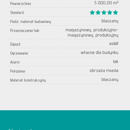
5 000,00 m²
Powierzchnia
Standard
blaszany
Podst. materiał budowlany
magazynowy, produkcyjno-
Przeznaczenie hali
magazynowy, produkcyjny
asfalt
Dojazd
własne dla budynku
Ogrzewanie
tak
Alarm
obrzeża miasta
Położenie
blaszany
Materiał konstrukcyjny