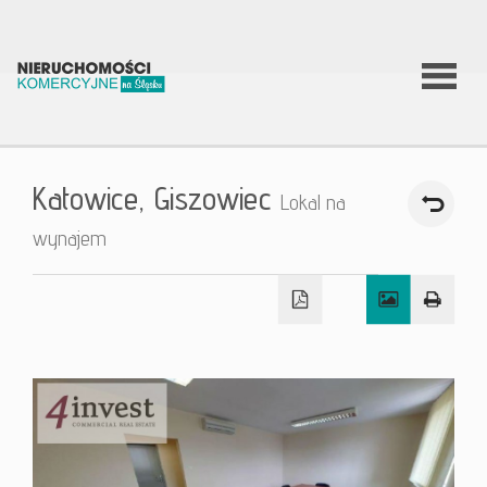
O firmie
Katowice,
Giszowiec
Lokal na
Co
wynajem
robimy?
Nierucho
Aktualnoś