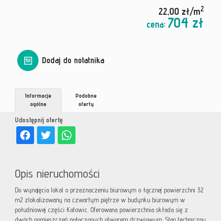
2
22,00 zł/m
704 zł
cena:
Dodaj do notatnika
Informacje
Podobne
ogólne
oferty
Udostępnij ofertę
Opis nieruchomości
Do wynajęcia lokal o przeznaczeniu biurowym o łącznej powierzchni 32
m2 zlokalizowany na czwartym piętrze w budynku biurowym w
południowej części Katowic. Oferowana powierzchnia składa się z
dwóch pomieszczeń połączonych otworem drzwiowym. Stan techniczny