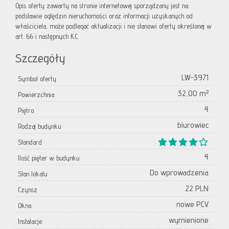
Opis oferty zawarty na stronie internetowej sporządzany jest na
podstawie oględzin nieruchomości oraz informacji uzyskanych od
właściciela, może podlegać aktualizacji i nie stanowi oferty określonej w
art. 66 i następnych K.C.
Szczegóły
LW-3971
Symbol oferty
32,00 m²
Powierzchnia
4
Piętro
biurowiec
Rodzaj budynku
Standard
4
Ilość pięter w budynku
Do wprowadzenia
Stan lokalu
22 PLN
Czynsz
nowe PCV
Okna
wymienione
Instalacje