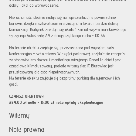
dobry, lokal do wprowadzenia.
Nieruchomość idealnie nadaje się na reprezentacyjne powierzchnie
biurowe, dzięki możliwościom aranżacyjnym lokalu i bardzo dobrej
komunikacji. Budynek znajduje się około 1 km od węzła murckowskiego
łączącego Autostradę A4 z drogą szybkiego ruchu - DK 86.
Na terenie obiektu znajduje się, przeznaczona pod wynajem, sala
konferencyjno – szkoleniowa. W części parterowej znajduje się recepcja
ze stanowiskiem dozoru i monitoringu wizyjnego. Ponad to obiekt jest
częściowo klimatyzowany, posiada własną sieć IT. Biurowiec jest
przystosowany dla osób niepełnosprawnych.
Na terenie obiektu znajduje się bezpłatny parking dla najemców i ich
gości.
CZYNSZ OFERTOWY
384,00 zł netto + 15,00 zł netto opłaty eksploatacyjne
Witamy
Nota prawna