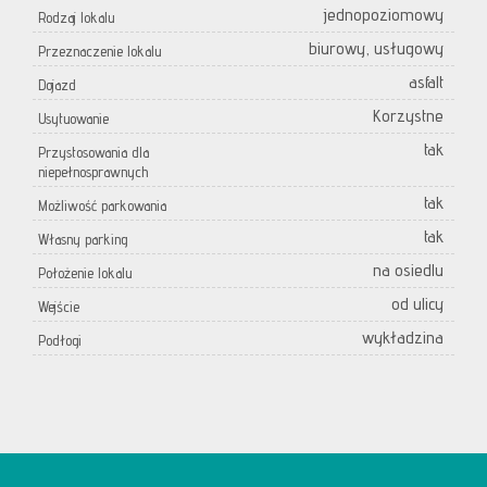
jednopoziomowy
Rodzaj lokalu
biurowy, usługowy
Przeznaczenie lokalu
asfalt
Dojazd
Korzystne
Usytuowanie
tak
Przystosowania dla
niepełnosprawnych
tak
Możliwość parkowania
tak
Własny parking
na osiedlu
Położenie lokalu
od ulicy
Wejście
wykładzina
Podłogi