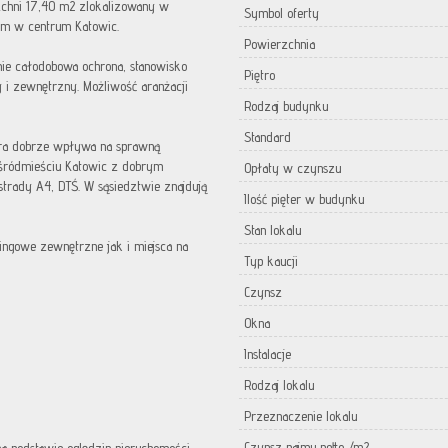
zchni 17,40 m2 zlokalizowany w
Symbol oferty
m w centrum Katowic.
Powierzchnia
ie całodobowa ochrona, stanowisko
Piętro
y i zewnętrzny. Możliwość aranżacji
Rodzaj budynku
Standard
tóra dobrze wpływa na sprawną
 śródmieściu Katowic z dobrym
Opłaty w czynszu
trady A4, DTŚ. W sąsiedztwie znajdują
Ilość pięter w budynku
Stan lokalu
ingowe zewnętrzne jak i miejsca na
Typ kaucji
Czynsz
Okna
Instalacje
Rodzaj lokalu
Przeznaczenie lokalu
Czynsz najmu netto /m2