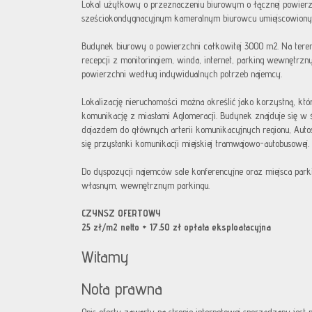
Lokal użytkowy o przeznaczeniu biurowym o łącznej powier
sześciokondygnacyjnym kameralnym biurowcu umiejscowiony
Budynek biurowy o powierzchni całkowitej 3000 m2. Na teren
recepcji z monitoringiem, winda, internet, parking wewnętrzn
powierzchni według indywidualnych potrzeb najemcy.
Lokalizację nieruchomości można określić jako korzystną, k
komunikację z miastami Aglomeracji. Budynek znajduje się w
dojazdem do głównych arterii komunikacyjnych regionu, Autos
się przystanki komunikacji miejskiej tramwajowo-autobusowej.
Do dyspozycji najemców sale konferencyjne oraz miejsca park
własnym, wewnętrznym parkingu.
CZYNSZ OFERTOWY
25 zł/m2 netto + 17,50 zł opłata eksploatacyjna
Witamy
Nota prawna