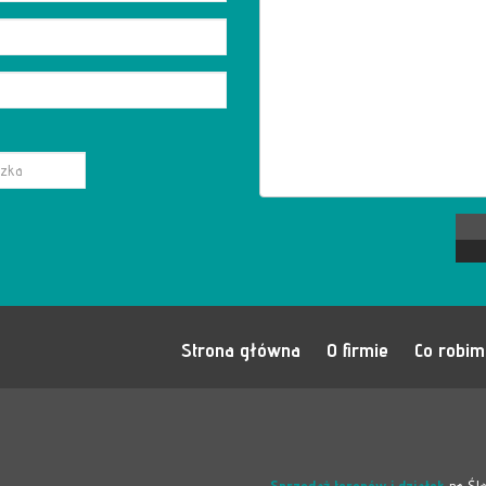
Strona główna
O firmie
Co robi
Sprzedaż terenów i działek
na Śl