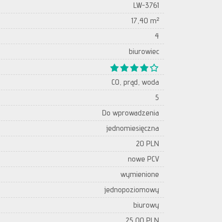
LW-3761
17,40 m²
4
biurowiec
CO, prąd, woda
5
Do wprowadzenia
jednomiesięczna
20 PLN
nowe PCV
wymienione
jednopoziomowy
biurowy
25,00 PLN