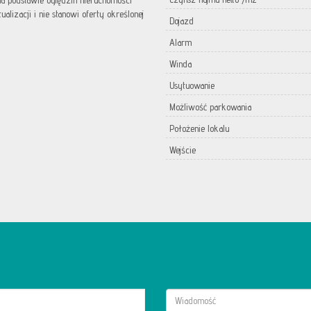
 na podstawie oględzin nieruchomości
lizacji i nie stanowi oferty określonej
Dojazd
Alarm
Winda
Usytuowanie
Możliwość parkowania
Położenie lokalu
Wejście