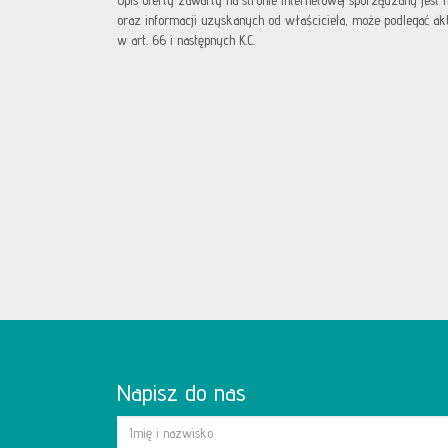
Opis oferty zawarty na stronie internetowej sporządzany jest
oraz informacji uzyskanych od właściciela, może podlegać aktua
w art. 66 i następnych K.C.
Napisz do nas