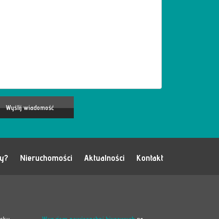
my?
Nieruchomości
Aktualności
Kontakt
ąsku
Wynajem powierzchni biurowych
na