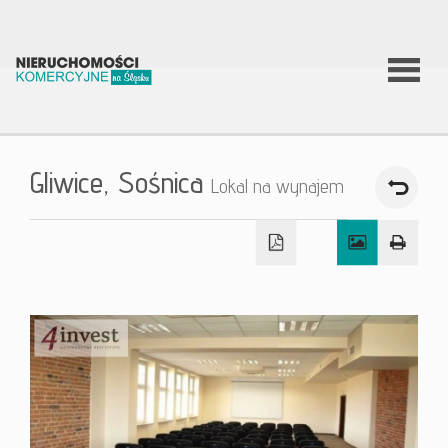
O firmie
Gliwice,
Sośnica
Lokal na wynajem
Co
robimy?
Nierucho
Aktualnoś