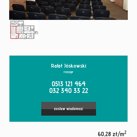
Kontakt
Rafał Jóskowski
manager
0513 121 464
032 340 33 22
zostaw wiadomość
2
60,28 zł/m