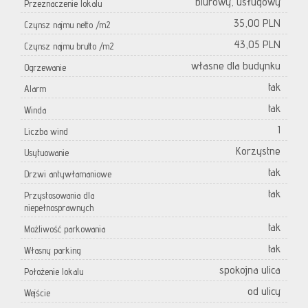
biurowy, usługowy
Przeznaczenie lokalu
35,00 PLN
Czynsz najmu netto /m2
43,05 PLN
Czynsz najmu brutto /m2
własne dla budynku
Ogrzewanie
tak
Alarm
tak
Winda
1
Liczba wind
Korzystne
Usytuowanie
tak
Drzwi antywłamaniowe
tak
Przystosowania dla
niepełnosprawnych
tak
Możliwość parkowania
tak
Własny parking
spokojna ulica
Położenie lokalu
od ulicy
Wejście