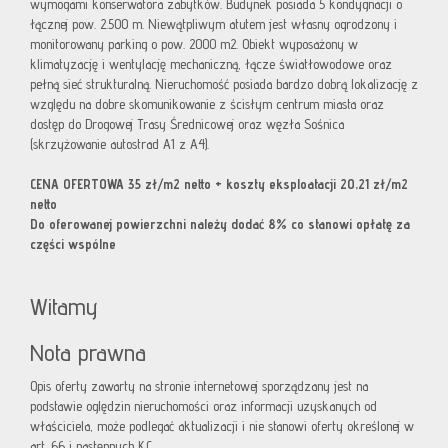
wymogami konserwatora zabytków. Budynek posiada 5 kondygnacji o
łącznej pow. 2.500 m. Niewątpliwym atutem jest własny ogrodzony i
monitorowany parking o pow. 2000 m2. Obiekt wyposażony w
klimatyzację i wentylację mechaniczną, łącze światłowodowe oraz
pełną sieć strukturalną. Nieruchomość posiada bardzo dobrą lokalizację z
względu na dobre skomunikowanie z ścisłym centrum miasta oraz
dostęp do Drogowej Trasy Średnicowej oraz węzła Sośnica
(skrzyżowanie autostrad A1 z A4).
CENA OFERTOWA 35 zł/m2 netto + koszty eksploatacji 20,21 zł/m2
netto
Do oferowanej powierzchni należy dodać 8% co stanowi opłatę za
części wspólne
Witamy
Nota prawna
Opis oferty zawarty na stronie internetowej sporządzany jest na
podstawie oględzin nieruchomości oraz informacji uzyskanych od
właściciela, może podlegać aktualizacji i nie stanowi oferty określonej w
art. 66 i następnych K.C.