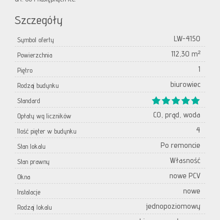
Szczegóły
LW-4150
Symbol oferty
112,30 m²
Powierzchnia
1
Piętro
biurowiec
Rodzaj budynku
Standard
CO, prąd, woda
Opłaty wg liczników
4
Ilość pięter w budynku
Po remoncie
Stan lokalu
Własność
Stan prawny
nowe PCV
Okna
nowe
Instalacje
jednopoziomowy
Rodzaj lokalu