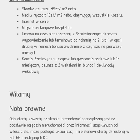
Stawka czynszu: 45zł/ m2 netto,
Media: ryczałt 15zł/ m2 netto, obejmujący wszystkie koszty,
Internet w cenie,
Miejsce parkingowe bezpłatne,
Umowa na czas nieoznaczony z 3-miesięcznym okresem
wypowiedzenia lub terminowa co najmniej na 2 lata ( w opcji
drugiej w ramach bonusu zwolnienie z czynszu na pierwszy
miesiąc)
Kaucja: 3-miesięczny czynsz lub gwarancja bankowa lub 1-
miesięczny czynsz z 2 wekslami in-blanco i deklaracją
wekslową.
Witamy
Nota prawna
Opis oferty zawarty na stronie internetowej sporządzany jest na
podstawie oględzin nieruchomości oraz informacji uzyskanych od
właściciela, może podlegać aktualizacji i nie stanowi oferty określonej w
art. 66 i następnych K.C.