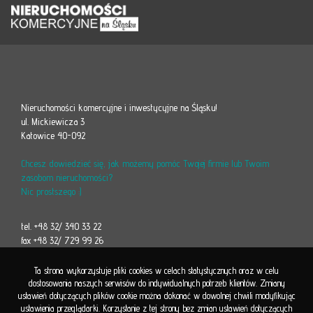
Nieruchomości komercyjne i inwestycyjne na Śląsku!
ul. Mickiewicza 3
Katowice 40-092
Chcesz dowiedzieć się, jak możemy pomóc Twojej firmie lub Twoim
zasobom nieruchomości?
Nic prostszego :)
tel. +48 32/ 340 33 22
fax +48 32/ 729 99 26
Ta strona wykorzystuje pliki cookies w celach statystycznych oraz w celu
dostosowania naszych serwisów do indywidualnych potrzeb klientów. Zmiany
ustawień dotyczących plików cookie można dokonać w dowolnej chwili modyfikując
ustawienia przeglądarki. Korzystanie z tej strony bez zmian ustawień dotyczących