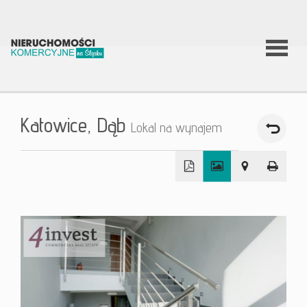
O firmie
Katowice,
Dąb
Lokal na wynajem
Co
robimy?
+
−
Nierucho
Aktualnoś