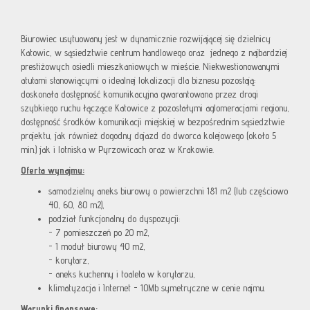
Biurowiec usytuowany jest w dynamicznie rozwijającej się dzielnicy
Katowic, w sąsiedztwie centrum handlowego oraz jednego z najbardziej
prestiżowych osiedli mieszkaniowych w mieście. Niekwestionowanymi
atutami stanowiącymi o idealnej lokalizacji dla biznesu pozostają:
doskonała dostępność komunikacyjna gwarantowana przez drogi
szybkiego ruchu łączące Katowice z pozostałymi aglomeracjami regionu,
dostępność środków komunikacji miejskiej w bezpośrednim sąsiedztwie
projektu, jak również dogodny dojazd do dworca kolejowego (około 5
min.) jak i lotniska w Pyrzowicach oraz w Krakowie.
Oferta wynajmu:
samodzielny aneks biurowy o powierzchni 181 m2 (lub częściowo
40, 60, 80 m2),
podział funkcjonalny do dyspozycji:
- 7 pomieszczeń po 20 m2,
- 1 moduł biurowy 40 m2,
- korytarz,
- aneks kuchenny i toaleta w korytarzu,
klimatyzacja i Internet - 10Mb symetryczne w cenie najmu.
Warunki finansowe: