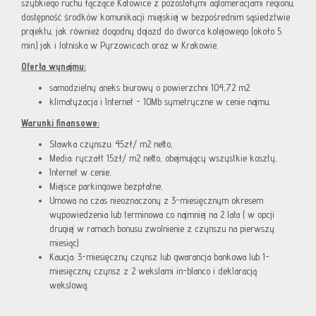
szybkiego ruchu łączące Katowice z pozostałymi aglomeracjami regionu,
dostępność środków komunikacji miejskiej w bezpośrednim sąsiedztwie
projektu, jak również dogodny dojazd do dworca kolejowego (około 5
min.) jak i lotniska w Pyrzowicach oraz w Krakowie.
Oferta wynajmu:
samodzielny aneks biurowy o powierzchni 104,72 m2
klimatyzacja i Internet - 10Mb symetryczne w cenie najmu.
Warunki finansowe:
Stawka czynszu: 45zł/ m2 netto,
Media: ryczałt 15zł/ m2 netto, obejmujący wszystkie koszty,
Internet w cenie,
Miejsce parkingowe bezpłatne,
Umowa na czas nieoznaczony z 3-miesięcznym okresem
wypowiedzenia lub terminowa co najmniej na 2 lata ( w opcji
drugiej w ramach bonusu zwolnienie z czynszu na pierwszy
miesiąc)
Kaucja: 3-miesięczny czynsz lub gwarancja bankowa lub 1-
miesięczny czynsz z 2 wekslami in-blanco i deklaracją
wekslową.