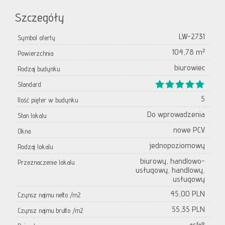
Szczegóły
LW-2731
Symbol oferty
104,78 m²
Powierzchnia
biurowiec
Rodzaj budynku
Standard
5
Ilość pięter w budynku
Do wprowadzenia
Stan lokalu
nowe PCV
Okna
jednopoziomowy
Rodzaj lokalu
biurowy, handlowo-
Przeznaczenie lokalu
usługowy, handlowy,
usługowy
45,00 PLN
Czynsz najmu netto /m2
55,35 PLN
Czynsz najmu brutto /m2
asfalt