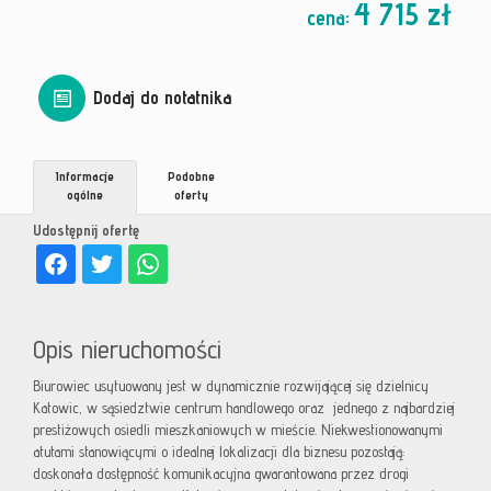
4 715 zł
cena:
Dodaj do notatnika
Informacje
Podobne
ogólne
oferty
Udostępnij ofertę
Opis nieruchomości
Biurowiec usytuowany jest w dynamicznie rozwijającej się dzielnicy
Katowic, w sąsiedztwie centrum handlowego oraz jednego z najbardziej
prestiżowych osiedli mieszkaniowych w mieście. Niekwestionowanymi
atutami stanowiącymi o idealnej lokalizacji dla biznesu pozostają:
doskonała dostępność komunikacyjna gwarantowana przez drogi