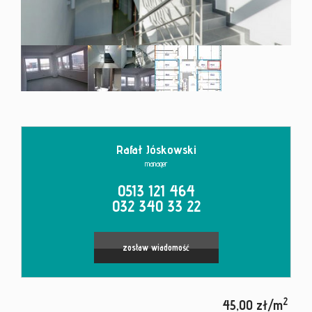
Kontakt
Rafał Jóskowski
Leaflet
|
© MapTiler
©
OpenStreetMap
contributors
manager
0513 121 464
032 340 33 22
zostaw wiadomość
2
45,00 zł/m