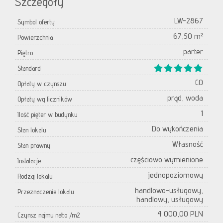
Szczegóły
LW-2867
Symbol oferty
67,50 m²
Powierzchnia
parter
Piętro
Standard
CO
Opłaty w czynszu
prąd, woda
Opłaty wg liczników
1
Ilość pięter w budynku
Do wykończenia
Stan lokalu
Własność
Stan prawny
częściowo wymienione
Instalacje
jednopoziomowy
Rodzaj lokalu
handlowo-usługowy,
Przeznaczenie lokalu
handlowy, usługowy
4 000,00 PLN
Czynsz najmu netto /m2