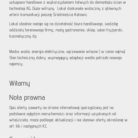
usługowo-handlowe z wykorzystaniem łatwych do demontażu ścian w
technologi KG. Duże witryny. Lokal doskonale widoczny z głównych
arterii komunikacji pieszej Śródmieścia Katowic.
Lokal idealnie nadaje się na działalność biura handlowego, siedzibę
oddziału terenowego firmy, małą gastronomie, sklep, salon fryzjerski,
kosmetyczny itp.
Media: woda, energia elektryczna, ogrzewanie własne ( w cenie najmu).
Stan techniczny dobry, wymagający adaptacji wedle potrzeb nowego
najemcy.
Witamy
Nota prawna
Opis oferty zawarty na stronie internetowej sporządzany jest na
podstawie oględzin nieruchomości oraz informacji uzyskanych od
właściciela, może podlegać aktualizacji i nie stanowi oferty określonej w
art. 66 i następnych K.C.