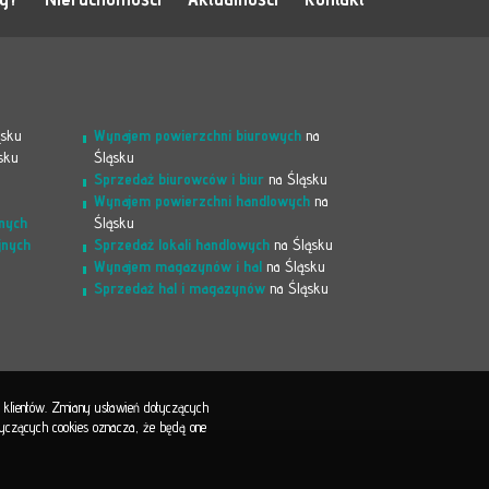
ąsku
Wynajem powierzchni biurowych
na
sku
Śląsku
Sprzedaż biurowców i biur
na Śląsku
Wynajem powierzchni handlowych
na
nych
Śląsku
jnych
Sprzedaż lokali handlowych
na Śląsku
Wynajem magazynów i hal
na Śląsku
Sprzedaż hal i magazynów
na Śląsku
b klientów. Zmiany ustawień dotyczących
otyczących cookies oznacza, że będą one