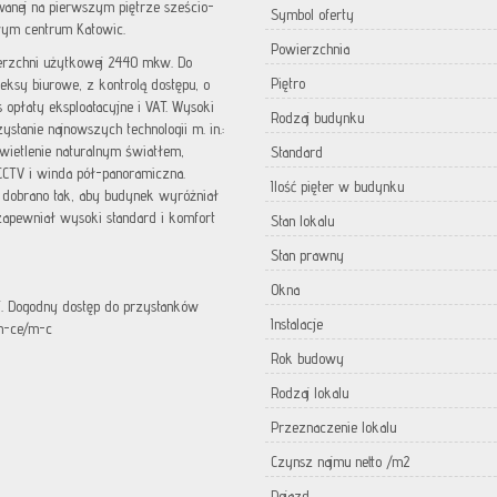
wanej na pierwszym piętrze sześcio-
Symbol oferty
łym centrum Katowic.
Powierzchnia
erzchni użytkowej 2440 mkw. Do
Piętro
ksy biurowe, z kontrolą dostępu, o
opłaty eksploatacyjne i VAT. Wysoki
Rodzaj budynku
tanie najnowszych technologii m. in.:
ietlenie naturalnym światłem,
Standard
CCTV i winda pół-panoramiczna.
Ilość pięter w budynku
) dobrano tak, aby budynek wyróżniał
zapewniał wysoki standard i komfort
Stan lokalu
Stan prawny
Okna
j. Dogodny dostęp do przystanków
Instalacje
/m-ce/m-c
Rok budowy
Rodzaj lokalu
Przeznaczenie lokalu
Czynsz najmu netto /m2
Dojazd