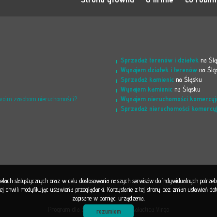
Sprzedaż terenów i działek
na Śl
Wynajem działek i terenów
na Ślą
Sprzedaż kamienic
na Śląsku
Wynajem kamienic
na Śląsku
Wynajem nieruchomości komercyj
Twoim zasobom nieruchomości?
Sprzedaż nieruchomości komercy
 celach statystycznych oraz w celu dostosowania naszych serwisów do indywidualnych potrze
 chwili modyfikując ustawienia przeglądarki. Korzystanie z tej strony bez zmian ustawień d
zapisane w pamięci urządzenia.
Program dla biur nieruchomości
Galactica Virgo
rozumiem