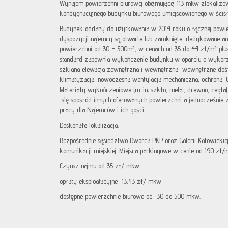
Wynajem powierzchni biurowej obejmującej 113 mkw zlokalizo
kondygnacyjnego budynku biurowego umiejscowionego w ścis
Budynek oddany do użytkowania w 2014 roku o łącznej powi
dyspozycji najemcy są otwarte lub zamknięte, dedykowane ane
powierzchni od 30 – 500m², w cenach od 35 do 44 zł/m² plus 
standard zapewnia wykończenie budynku w oparciu o wykorzys
szklana elewacja zewnętrzna i wewnętrzna wewnętrzne dośw
klimatyzacja, nowoczesna wentylacja mechaniczna, ochrona, 
Materiały wykończeniowe (m. in: szkło, metal, drewno, cegła
się spośród innych oferowanych powierzchni a jednocześnie 
pracy dla Najemców i ich gości.
Doskonała lokalizacja.
Bezpośrednie sąsiedztwo Dworca PKP oraz Galerii Katowickie
komunikacji miejskiej. Miejsca parkingowe w cenie od 190 zł
Czynsz najmu od 35 zł/ mkw
opłaty eksploatacyjne 13,43 zł/ mkw
dostępne powierzchnie biurowe od 30 do 500 mkw.