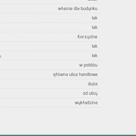
własne dla budynku
tak
tak
Korzystne
tak
tak
h
w pobliżu
główna ulica handlowa
duża
od ulicy
wykładzina