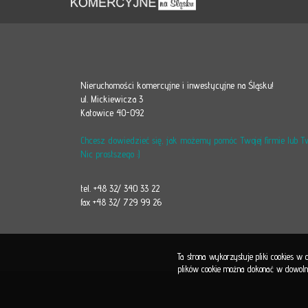
Nieruchomości komercyjne i inwestycyjne na Śląsku!
ul. Mickiewicza 3
Katowice 40-092
Chcesz dowiedzieć się, jak możemy pomóc Twojej firmie lub 
Nic prostszego :)
tel. +48 32/ 340 33 22
fax +48 32/ 729 99 26
Ta strona wykorzystuje pliki cookies w
plików cookie można dokonać w dowolnej