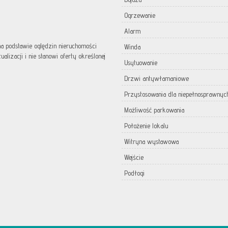
Ogrzewanie
Alarm
 na podstawie oględzin nieruchomości
Winda
lizacji i nie stanowi oferty określonej
Usytuowanie
Drzwi antywłamaniowe
Przystosowania dla niepełnosprawnyc
Możliwość parkowania
Położenie lokalu
Witryna wystawowa
Wejście
Podłogi