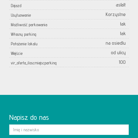
asfalt
Dojazd
Korzystne
Usytuowanie
tak
Możliwość parkowania
tak
Własny parking
na osiedlu
Położenie lokalu
od ulicy
Wejście
100
vir_oferta_iloscmiejscparking
Napisz do nas