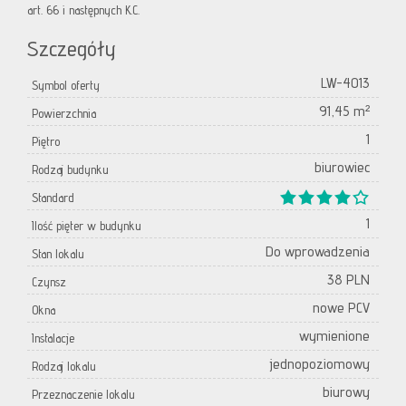
art. 66 i następnych K.C.
Szczegóły
LW-4013
Symbol oferty
91,45 m²
Powierzchnia
1
Piętro
biurowiec
Rodzaj budynku
Standard
1
Ilość pięter w budynku
Do wprowadzenia
Stan lokalu
38 PLN
Czynsz
nowe PCV
Okna
wymienione
Instalacje
jednopoziomowy
Rodzaj lokalu
biurowy
Przeznaczenie lokalu