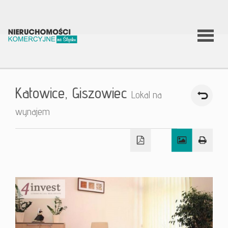
O firmie
Katowice,
Giszowiec
Lokal na
Co
wynajem
robimy?
Nierucho
Aktualnoś