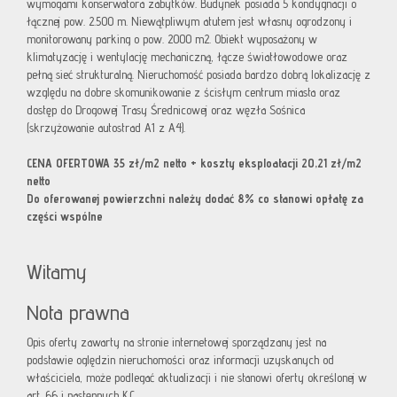
wymogami konserwatora zabytków. Budynek posiada 5 kondygnacji o
łącznej pow. 2.500 m. Niewątpliwym atutem jest własny ogrodzony i
monitorowany parking o pow. 2000 m2. Obiekt wyposażony w
klimatyzację i wentylację mechaniczną, łącze światłowodowe oraz
pełną sieć strukturalną. Nieruchomość posiada bardzo dobrą lokalizację z
względu na dobre skomunikowanie z ścisłym centrum miasta oraz
dostęp do Drogowej Trasy Średnicowej oraz węzła Sośnica
(skrzyżowanie autostrad A1 z A4).
CENA OFERTOWA 35 zł/m2 netto + koszty eksploatacji 20,21 zł/m2
netto
Do oferowanej powierzchni należy dodać 8% co stanowi opłatę za
części wspólne
Witamy
Nota prawna
Opis oferty zawarty na stronie internetowej sporządzany jest na
podstawie oględzin nieruchomości oraz informacji uzyskanych od
właściciela, może podlegać aktualizacji i nie stanowi oferty określonej w
art. 66 i następnych K.C.