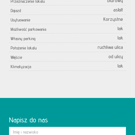
biurowy
Przeznaczenie lokalu
asfalt
Dojazd
Korzystne
Usytuowanie
tak
Możliwość parkowania
tak
Własny parking
ruchliwa ulica
Położenie lokalu
od ulicy
Wejście
tak
Klimatyzacja
Napisz do nas