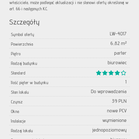
właściciela, może podlegać aktualizacji i nie stanowi oferty określonej w
art. 66 i następnych K.C.
Szczegóły
LW-4017
Symbol oferty
6,82 m²
Powierzchnia
parter
Piętro
biurowiec
Rodzaj budynku
Standard
1
Ilość pięter w budynku
Do wprowadzenia
Stan lokalu
39 PLN
Czynsz
nowe PCV
Okna
wymienione
Instalacje
jednopoziomowy
Rodzaj lokalu