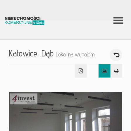
O firmie
Katowice,
Dąb
Lokal na wynajem
Co
robimy?
Nierucho
Aktualnoś