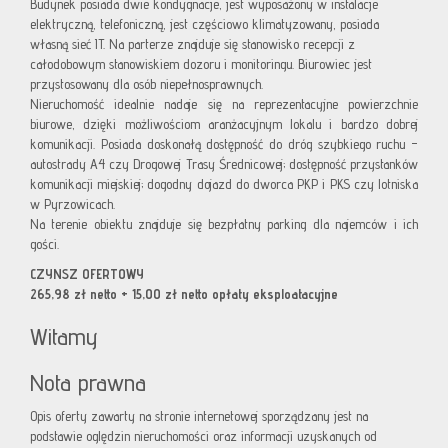
Budynek posiada dwie kondygnacje, jest wyposażony w instalacje
elektryczną, telefoniczną, jest częściowo klimatyzowany, posiada
własną sieć IT. Na parterze znajduje się stanowisko recepcji z
całodobowym stanowiskiem dozoru i monitoringu. Biurowiec jest
przystosowany dla osób niepełnosprawnych.
Nieruchomość idealnie nadaje się na reprezentacyjne powierzchnie
biurowe, dzięki możliwościom aranżacyjnym lokalu i bardzo dobrej
komunikacji. Posiada doskonałą dostępność do dróg szybkiego ruchu –
autostrady A4 czy Drogowej Trasy Średnicowej; dostępność przystanków
komunikacji miejskiej; dogodny dojazd do dworca PKP i PKS czy lotniska
w Pyrzowicach.
Na terenie obiektu znajduje się bezpłatny parking dla najemców i ich
gości.
CZYNSZ OFERTOWY
265,98 zł netto + 15,00 zł netto opłaty eksploatacyjne
Witamy
Nota prawna
Opis oferty zawarty na stronie internetowej sporządzany jest na
podstawie oględzin nieruchomości oraz informacji uzyskanych od