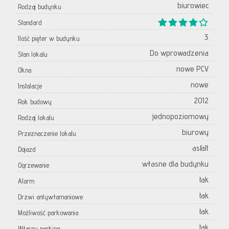
biurowiec
Rodzaj budynku
Standard
3
Ilość pięter w budynku
Do wprowadzenia
Stan lokalu
nowe PCV
Okna
nowe
Instalacje
2012
Rok budowy
jednopoziomowy
Rodzaj lokalu
biurowy
Przeznaczenie lokalu
asfalt
Dojazd
własne dla budynku
Ogrzewanie
tak
Alarm
tak
Drzwi antywłamaniowe
tak
Możliwość parkowania
tak
Własny parking