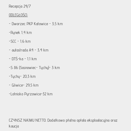
Recepcja 24/7
ODLEGŁOŚCI:
- Dworzec PKP Katowice - 3,5 km
-Rynek 1,4 km
-SCC - 1,6 km
- autostrada A4 - 3,4 km
- DTŚ-ka - 1,1 km
-S 86 (Sosnowiec- Tychy)- 3 km
-Tychy- 20,3 km
- Gliwice- 29,5 km
-Lotnisko Pyrzowice-32 km
CZYNSZ NAJMU NETTO. Dodatkowo płatna opłata eksploatacyjna oraz
kaucja