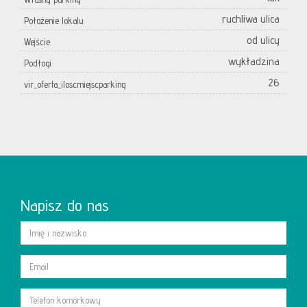
ruchliwa ulica
Położenie lokalu
od ulicy
Wejście
wykładzina
Podłogi
26
vir_oferta_iloscmiejscparking
Napisz do nas