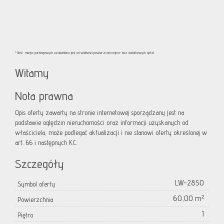
* Ilość miejsc parkingowych uzależniona jest od wielkości powierzchni najmu- bez dodatkowych opłat.
Witamy
Nota prawna
Opis oferty zawarty na stronie internetowej sporządzany jest na
podstawie oględzin nieruchomości oraz informacji uzyskanych od
właściciela, może podlegać aktualizacji i nie stanowi oferty określonej w
art. 66 i następnych K.C.
Szczegóły
LW-2850
Symbol oferty
60,00 m²
Powierzchnia
1
Piętro