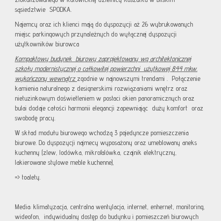
sąsiedztwie SPODKA.
Najemcy oraz ich klienci mają do dyspozycji aż 26 wybrukowanych
miejsc parkingowych przynależnych do wyłącznej dyspozycji
użytkowników biurowca
Kompaktowy budynek biurowy zaprojektowany wg architektonicznej
szkoły modernistycznej o całkowitej powierzchni użytkowej 844 mkw.
wykończony wewnątrz
zgodnie w najnowszymi trendami . Połączenie
kamienia naturalnego z designerskimi rozwiązaniami wnętrz oraz
nietuzinkowym doświetleniem w postaci okien panoramicznych oraz
bulai dodaje całości harmonii elegancji zapewniając duży komfort oraz
swobodę pracy.
W skład modułu biurowego wchodzą 3 pojedyncze pomieszczenia
biurowe. Do dyspozycji najmecy wyposażony oraz umeblowany aneks
kuchenny (zlew, lodówka, mikrofalówka, czajnik elektryczny,
lakierowane stylowe meble kuchenne),
=> toalety.
Media: klimatyzacja, centralna wentylacja, internet, enhernet, monitoring,
wideofon, indywidualny dostęp do budynku i pomieszczeń biurowych