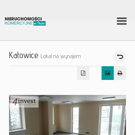
O firmie
Katowice
Lokal na wynajem
Co
robimy?
Nierucho
Aktualnoś