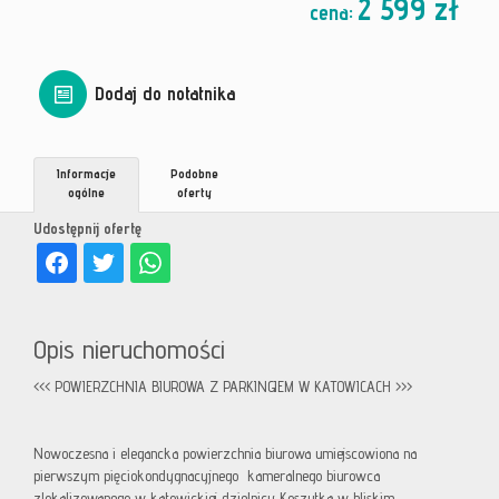
2 599 zł
cena:
Dodaj do notatnika
Informacje
Podobne
ogólne
oferty
Udostępnij ofertę
Opis nieruchomości
<<< POWIERZCHNIA BIUROWA Z PARKINGIEM W KATOWICACH >>>
Nowoczesna i elegancka powierzchnia biurowa umiejscowiona na
pierwszym pięciokondygnacyjnego kameralnego biurowca
zlokalizowanego w katowickiej dzielnicy Koszutka w bliskim