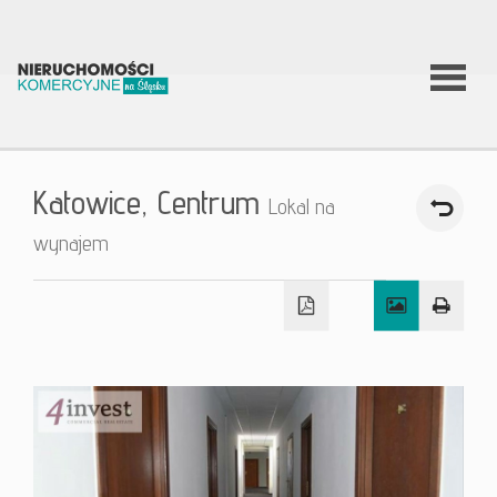
O firmie
Katowice,
Centrum
Lokal na
Co
wynajem
robimy?
Nierucho
Aktualnoś