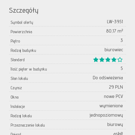
Szczegóły
LW-3951
Symbol oferty
80,17 m²
Powierzchnia
3
Piętro
biurowiec
Rodzaj budynku
Standard
5
Ilość pięter w budynku
Do odświeżenia
Stan lokalu
29 PLN
Czynsz
nowe PCV
Okna
wymienione
Instalacje
jednopoziomowy
Rodzaj lokalu
biurowy
Przeznaczenie lokalu
asfalt
Dojazd