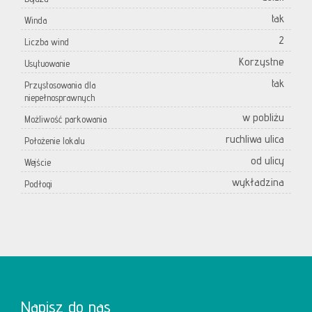
tak
Winda
2
Liczba wind
Korzystne
Usytuowanie
tak
Przystosowania dla
niepełnosprawnych
w pobliżu
Możliwość parkowania
ruchliwa ulica
Położenie lokalu
od ulicy
Wejście
wykładzina
Podłogi
Napisz do nas