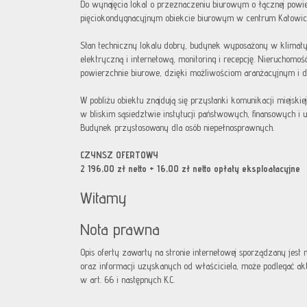
Do wynajęcia lokal o przeznaczeniu biurowym o łącznej powi
pięciokondygnacyjnym obiekcie biurowym w centrum Katowic
Stan techniczny lokalu dobry, budynek wyposażony w klimatyza
elektryczną i internetową, monitoring i recepcję. Nieruchomość
powierzchnie biurowe, dzięki możliwościom aranżacyjnym i do
W pobliżu obiektu znajdują się przystanki komunikacji miejski
w bliskim sąsiedztwie instytucji państwowych, finansowych i u
Budynek przystosowany dla osób niepełnosprawnych.
CZYNSZ OFERTOWY
2 196,00 zł netto + 16,00 zł netto opłaty eksploatacyjne
Witamy
Nota prawna
Opis oferty zawarty na stronie internetowej sporządzany jest
oraz informacji uzyskanych od właściciela, może podlegać aktua
w art. 66 i następnych K.C.