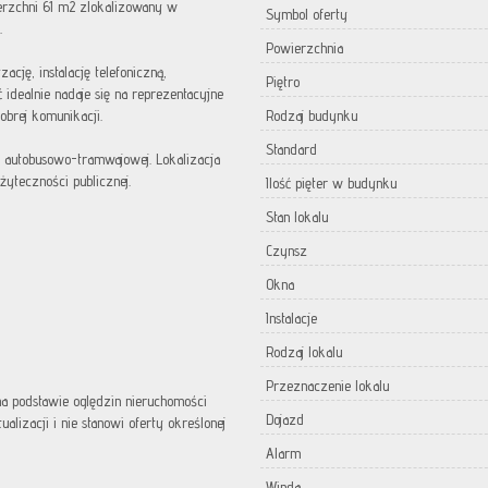
erzchni 61 m2 zlokalizowany w
Symbol oferty
.
Powierzchnia
cję, instalację telefoniczną,
Piętro
 idealnie nadaje się na reprezentacyjne
brej komunikacji.
Rodzaj budynku
Standard
ej autobusowo-tramwajowej.
Lokalizacja
żyteczności publicznej.
Ilość pięter w budynku
Stan lokalu
Czynsz
Okna
Instalacje
Rodzaj lokalu
Przeznaczenie lokalu
 na podstawie oględzin nieruchomości
Dojazd
lizacji i nie stanowi oferty określonej
Alarm
Winda