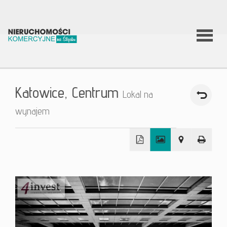
O firmie
Katowice,
Centrum
Lokal na
Co
wynajem
robimy?
+
Nierucho
−
Aktualnoś