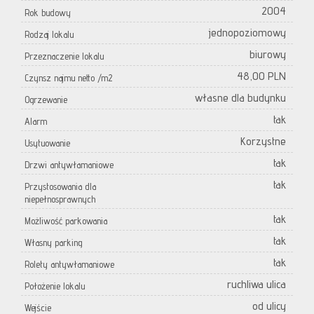
2004
Rok budowy
jednopoziomowy
Rodzaj lokalu
biurowy
Przeznaczenie lokalu
48,00 PLN
Czynsz najmu netto /m2
własne dla budynku
Ogrzewanie
tak
Alarm
Korzystne
Usytuowanie
tak
Drzwi antywłamaniowe
tak
Przystosowania dla
niepełnosprawnych
tak
Możliwość parkowania
tak
Własny parking
tak
Rolety antywłamaniowe
ruchliwa ulica
Położenie lokalu
od ulicy
Wejście