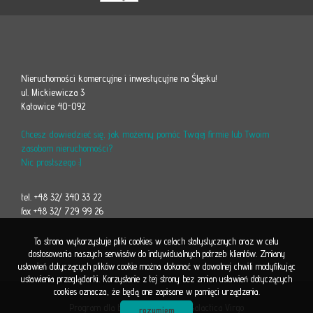
Nieruchomości komercyjne i inwestycyjne na Śląsku!
ul. Mickiewicza 3
Katowice 40-092
Chcesz dowiedzieć się, jak możemy pomóc Twojej firmie lub Twoim
zasobom nieruchomości?
Nic prostszego :)
tel. +48 32/ 340 33 22
fax +48 32/ 729 99 26
Ta strona wykorzystuje pliki cookies w celach statystycznych oraz w celu
dostosowania naszych serwisów do indywidualnych potrzeb klientów. Zmiany
ustawień dotyczących plików cookie można dokonać w dowolnej chwili modyfikując
ustawienia przeglądarki. Korzystanie z tej strony bez zmian ustawień dotyczących
cookies oznacza, że będą one zapisane w pamięci urządzenia.
Program dla biur nieruchomości
Galactica Virgo
rozumiem