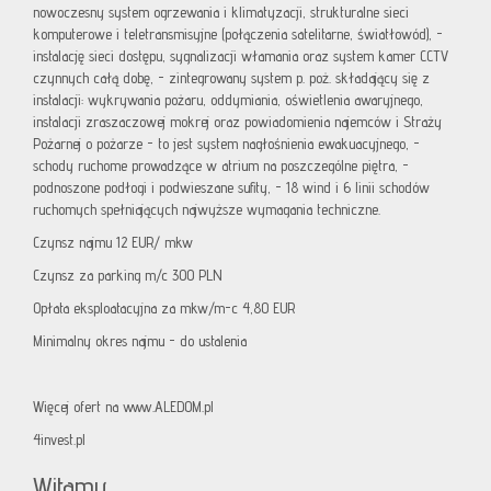
nowoczesny system ogrzewania i klimatyzacji, strukturalne sieci
komputerowe i teletransmisyjne (połączenia satelitarne, światłowód), -
instalację sieci dostępu, sygnalizacji włamania oraz system kamer CCTV
czynnych całą dobę, - zintegrowany system p. poż. składający się z
instalacji: wykrywania pożaru, oddymiania, oświetlenia awaryjnego,
instalacji zraszaczowej mokrej oraz powiadomienia najemców i Straży
Pożarnej o pożarze - to jest system nagłośnienia ewakuacyjnego, -
schody ruchome prowadzące w atrium na poszczególne piętra, -
podnoszone podłogi i podwieszane sufity, - 18 wind i 6 linii schodów
ruchomych spełniających najwyższe wymagania techniczne.
Czynsz najmu 12 EUR/ mkw
Czynsz za parking m/c 300 PLN
Opłata eksploatacyjna za mkw/m-c 4,80 EUR
Minimalny okres najmu - do ustalenia
Więcej ofert na www.ALEDOM.pl
4invest.pl
Witamy