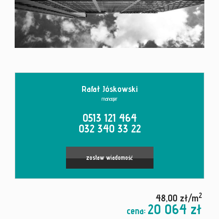
Kontakt
Rafał Jóskowski
manager
0513 121 464
032 340 33 22
Leaflet
|
© MapTiler
©
OpenStreetMap
contributors
zostaw wiadomość
2
48,00 zł/m
20 064 zł
cena: