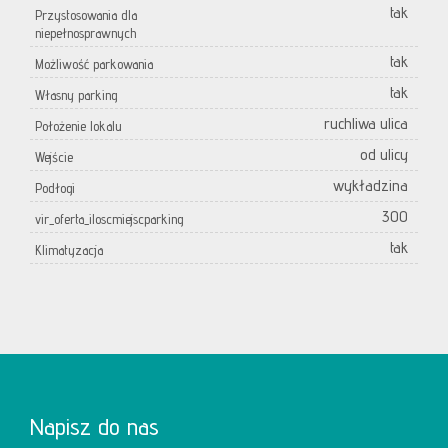
tak
Przystosowania dla
niepełnosprawnych
tak
Możliwość parkowania
tak
Własny parking
ruchliwa ulica
Położenie lokalu
od ulicy
Wejście
wykładzina
Podłogi
300
vir_oferta_iloscmiejscparking
tak
Klimatyzacja
Napisz do nas