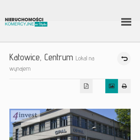
O firmie
Katowice,
Centrum
Lokal na
Co
wynajem
robimy?
Nierucho
Aktualnoś