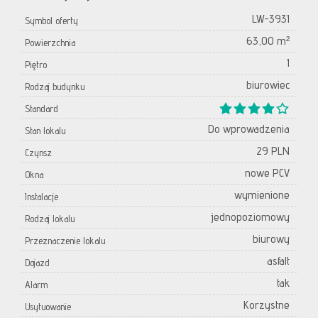
LW-3931
Symbol oferty
63,00 m²
Powierzchnia
1
Piętro
biurowiec
Rodzaj budynku
Standard
Do wprowadzenia
Stan lokalu
29 PLN
Czynsz
nowe PCV
Okna
wymienione
Instalacje
jednopoziomowy
Rodzaj lokalu
biurowy
Przeznaczenie lokalu
asfalt
Dojazd
tak
Alarm
Korzystne
Usytuowanie