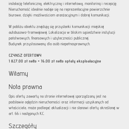
instalację telefoniczną, elektryczną i internetową, monitoring i recepcję.
Nieruchomość idealnie nadaje się na reprezentacyjne powierzchnie
biurowe, dzięki możliwościom aranżacyjnym i dobrej komunikacji.
W pobliżu obiektu znajdują się przystanki komunikacji miejskiej
autobusowo-tramwajowej.
Lokalizacja w bliskim sąsiedztwie instytucji
państwowych, finansowych i użyteczności publicznej.
Budynek przystosowany dla osób niepełnosprawnych.
CZYNSZ OFERTOWY
1 827,00 zł netto + 16,00 zł netto opłaty eksploatacyjne
Witamy
Nota prawna
Opis oferty zawarty na stronie internetowej sporządzany jest na
podstawie oględzin nieruchomości oraz informacji uzyskanych od
właściciela, może podlegać aktualizacji i nie stanowi oferty określonej w
art. 66 i następnych K.C.
Szczegóły