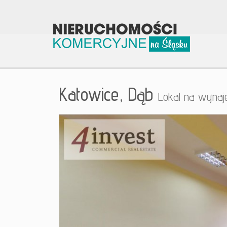
Katowice,
Dąb
Lokal na wyna
+
−