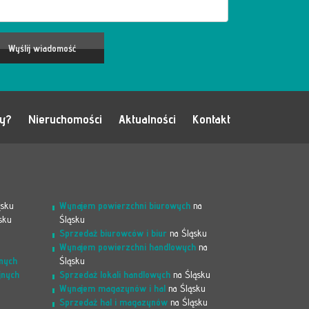
my?
Nieruchomości
Aktualności
Kontakt
ąsku
Wynajem powierzchni biurowych
na
sku
Śląsku
Sprzedaż biurowców i biur
na Śląsku
Wynajem powierzchni handlowych
na
nych
Śląsku
jnych
Sprzedaż lokali handlowych
na Śląsku
Wynajem magazynów i hal
na Śląsku
Sprzedaż hal i magazynów
na Śląsku