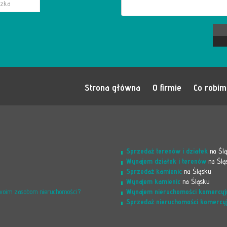
Strona główna
O firmie
Co robi
Sprzedaż terenów i działek
na Śl
Wynajem działek i terenów
na Ślą
Sprzedaż kamienic
na Śląsku
Wynajem kamienic
na Śląsku
Wynajem nieruchomości komercyj
Twoim zasobom nieruchomości?
Sprzedaż nieruchomości komercy