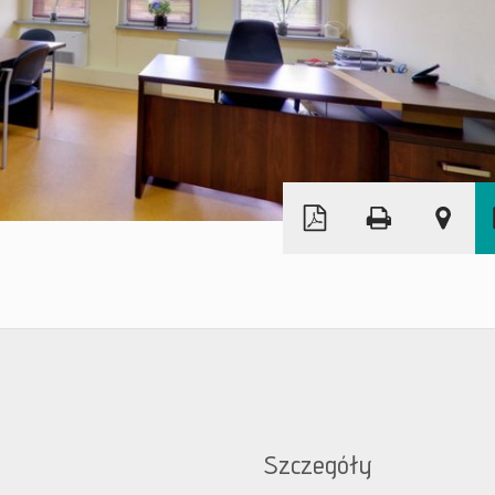
Leaflet
|
© MapTiler
©
OpenStreetMap
Szczegóły