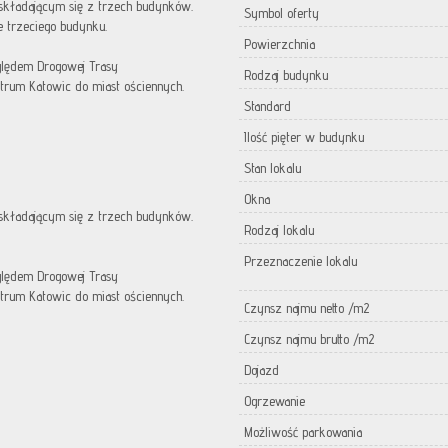
składającym się z trzech budynków.
Symbol oferty
e trzeciego budynku.
Powierzchnia
lędem Drogowej Trasy
Rodzaj budynku
ntrum Katowic do miast ościennych.
Standard
Ilość pięter w budynku
Stan lokalu
Okna
składającym się z trzech budynków.
Rodzaj lokalu
Przeznaczenie lokalu
lędem Drogowej Trasy
ntrum Katowic do miast ościennych.
Czynsz najmu netto /m2
Czynsz najmu brutto /m2
Dojazd
Ogrzewanie
Możliwość parkowania