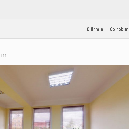
O firmie
Co robi
jem