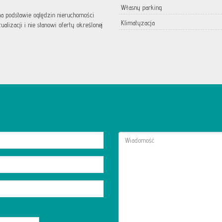
Własny parking
 na podstawie oględzin nieruchomości
Klimatyzacja
lizacji i nie stanowi oferty określonej