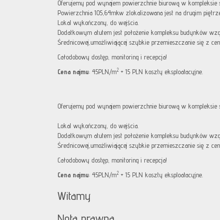
Oferujemy pod wynajem powierzchnie biurową w kompleksie 
Powierzchnia 105,64mkw zlokalizowana jest na drugim piętrz
Lokal wykończony, do wejścia.
Dodatkowym atutem jest położenie kompleksu budynków wzg
Średnicowej,umożliwiającej szybkie przemieszczanie się z ce
Całodobowy dostęp, monitoring i recepcja!
2
Cena najmu
: 45PLN/m
+ 15 PLN koszty eksploatacyjne.
Oferujemy pod wynajem powierzchnie biurową w kompleksie 
Lokal wykończony, do wejścia.
Dodatkowym atutem jest położenie kompleksu budynków wzg
Średnicowej,umożliwiającej szybkie przemieszczanie się z ce
Całodobowy dostęp, monitoring i recepcja!
2
Cena najmu
: 45PLN/m
+ 15 PLN koszty eksploatacyjne.
Witamy
Nota prawna