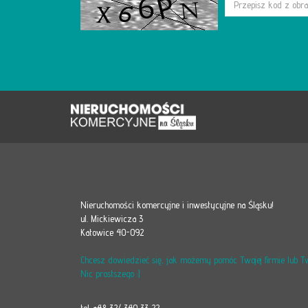
Nieruchomości komercyjne i inwestycyjne na Śląsku!
ul. Mickiewicza 3
Katowice 40-092
Chcesz dowiedzieć się, jak możemy pomóc Twojej firmie lub 
Nic prostszego :)