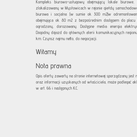
Kompleks biurowo-usługowy obejmujący lokale biurowe
zlokalizowany w Mysłowicach w rejonie giełdy samochodowej
biurowa i socjalna (w sumie ok 300 m2)w odremontowan
obejmująca ok 80 m2 z bezpośrednim dostępem do placu 
ogrodzony, dorozowany. Dostępne media: energia elektryc
Dogodny dojazd do głównych aterii komunikacyjnych regio
km. Czynsz najmu netto, do negocjacji.
Witamy
Nota prawna
Opis oferty zawarty na stronie internetowej sporządzany jest
oraz informacji uzyskanych od właściciela, może podlegać aktua
w art. 66 i następnych K.C.