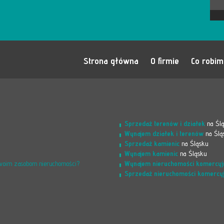
Strona główna
O firmie
Co robi
Sprzedaż terenów i działek
na Śl
Wynajem działek i terenów
na Ślą
Sprzedaż kamienic
na Śląsku
Wynajem kamienic
na Śląsku
Wynajem nieruchomości komercyj
Twoim zasobom nieruchomości?
Sprzedaż nieruchomości komercy