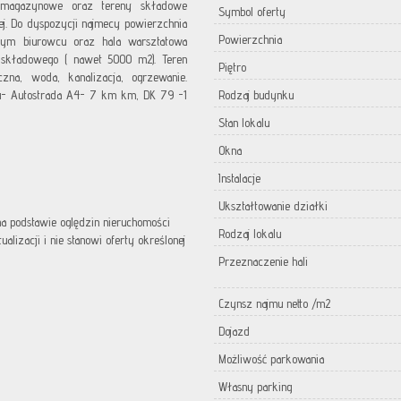
, magazynowe oraz tereny składowe
Symbol oferty
. Do dyspozycji najmecy powierzchnia
Powierzchnia
ym biurowcu oraz hala warsztatowa
składowego ( nawet 5000 m2). Teren
Piętro
zna, woda, kanalizacja, ogrzewanie.
nu- Autostrada A4- 7 km km, DK 79 -1
Rodzaj budynku
Stan lokalu
Okna
Instalacje
Ukształtowanie działki
 na podstawie oględzin nieruchomości
Rodzaj lokalu
lizacji i nie stanowi oferty określonej
Przeznaczenie hali
Czynsz najmu netto /m2
Dojazd
Możliwość parkowania
Własny parking