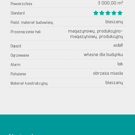
3 000,00 m²
Powierzchnia
Standard
blaszany
Podst. materiał budowlany
magazynowy, produkcyjno-
Przeznaczenie hali
magazynowy, produkcyjny
asfalt
Dojazd
własne dla budynku
Ogrzewanie
tak
Alarm
obrzeża miasta
Położenie
blaszany
Materiał konstrukcyjny