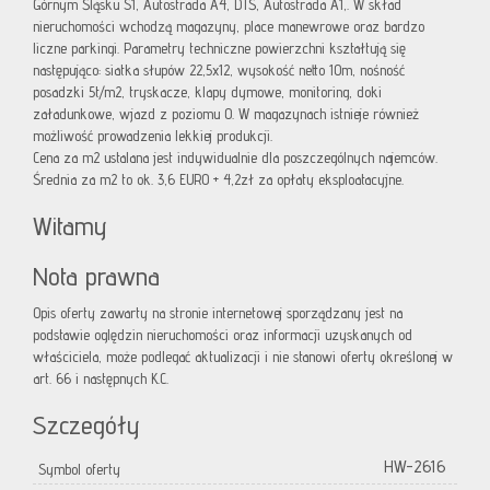
Górnym Śląsku S1, Autostrada A4, DTŚ, Autostrada A1,. W skład
nieruchomości wchodzą magazyny, place manewrowe oraz bardzo
liczne parkingi. Parametry techniczne powierzchni kształtują się
następująco: siatka słupów 22,5x12, wysokość netto 10m, nośność
posadzki 5t/m2, tryskacze, klapy dymowe, monitoring, doki
załadunkowe, wjazd z poziomu 0. W magazynach istnieje również
możliwość prowadzenia lekkiej produkcji.
Cena za m2 ustalana jest indywidualnie dla poszczególnych najemców.
Średnia za m2 to ok. 3,6 EURO + 4,2zł za opłaty eksploatacyjne.
Witamy
Nota prawna
Opis oferty zawarty na stronie internetowej sporządzany jest na
podstawie oględzin nieruchomości oraz informacji uzyskanych od
właściciela, może podlegać aktualizacji i nie stanowi oferty określonej w
art. 66 i następnych K.C.
Szczegóły
HW-2616
Symbol oferty