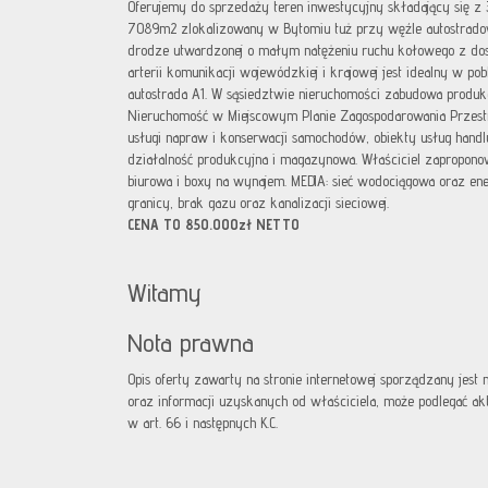
Oferujemy do sprzedaży teren inwestycyjny składający się z 
7089m2 zlokalizowany w Bytomiu tuż przy węźle autostrad
drodze utwardzonej o małym natężeniu ruchu kołowego z dos
arterii komunikacji wojewódzkiej i krajowej jest idealny w po
autostrada A1. W sąsiedztwie nieruchomości zabudowa produk
Nieruchomość w Miejscowym Planie Zagospodarowania Przest
usługi napraw i konserwacji samochodów, obiekty usług hand
działalność produkcyjna i magazynowa. Właściciel zapropon
biurowa i boxy na wynajem. MEDIA: sieć wodociągowa oraz ene
granicy, brak gazu oraz kanalizacji sieciowej.
CENA TO 850.000zł NETTO
Witamy
Nota prawna
Opis oferty zawarty na stronie internetowej sporządzany jest
oraz informacji uzyskanych od właściciela, może podlegać aktua
w art. 66 i następnych K.C.