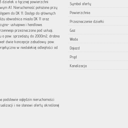
3 działek o łącznej powierzchni
Symbol oferty
owym A1. Nieruchomość położona przy
Powierzchnia
tępem do DK 11. Dostęp do głównych
bliżu obwodnica miasta DK 11 oraz
Przeznaczenie działki
cyjno- usługowa i handlowa.
rzennego przeznaczona pod usługi,
Gaz
lu o pow. sprzedaży do 2000m2, drobna
Woda
ował dwie koncepcje zabudowy: pow.
rgetyczna w niedalekiej odległości od
Dojazd
Prąd
Kanalizacja
 na podstawie oględzin nieruchomości
lizacji i nie stanowi oferty określonej