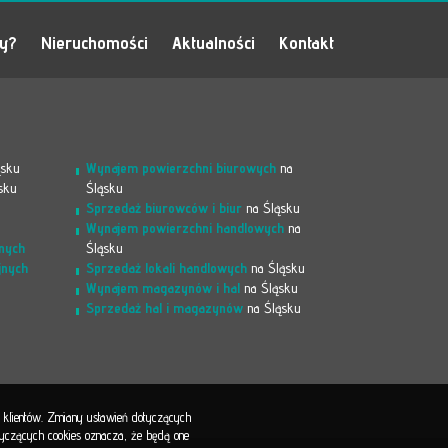
my?
Nieruchomości
Aktualności
Kontakt
ąsku
Wynajem powierzchni biurowych
na
sku
Śląsku
Sprzedaż biurowców i biur
na Śląsku
Wynajem powierzchni handlowych
na
nych
Śląsku
jnych
Sprzedaż lokali handlowych
na Śląsku
Wynajem magazynów i hal
na Śląsku
Sprzedaż hal i magazynów
na Śląsku
b klientów. Zmiany ustawień dotyczących
otyczących cookies oznacza, że będą one