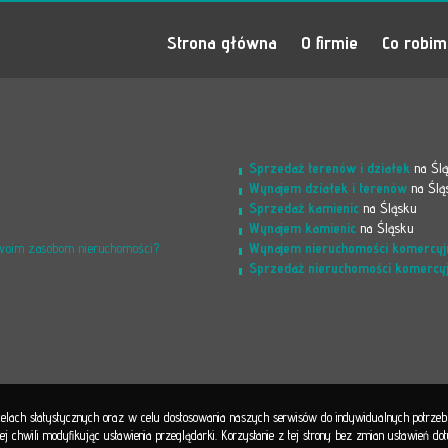
Strona główna
O firmie
Co robi
Sprzedaż terenów i działek
na Śl
Wynajem działek i terenów
na Ślą
Sprzedaż kamienic
na Śląsku
Wynajem kamienic
na Śląsku
Wynajem nieruchomości komercyj
Twoim zasobom nieruchomości?
Sprzedaż nieruchomości komercy
 celach statystycznych oraz w celu dostosowania naszych serwisów do indywidualnych potrze
 chwili modyfikując ustawienia przeglądarki. Korzystanie z tej strony bez zmian ustawień d