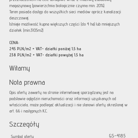
magazynową (powierzchnia biologicznie czynna min. 20%).
Teren posiada dostęp do wszystkich sieci mediów oprócz kanalizacji
deszczowej.
Istnieje możliwość kupna większych części (do 4 ha) lub mniejszych
działek (min.3105m2)
CENA:
245 PLN/m2 + VAT- działki poniżej 1,5 ha
238 PLN/m2 + VAT- działki powyżej 1,5 ha
Witamy
Nota prawna
Opis oferty zawarty na stronie internetowej sporządzany jest na
podstawie oględzin nieruchomości oraz informacji uzyskanych od
właściciela, może podlegać aktualizacji i nie stanowi oferty określonej w
art. 66 i następnych K.C.
Szczegóły
GS-4185
Symbol oferty