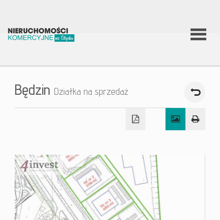
O firmie
Będzin
Działka na sprzedaż
Co
robimy?
Nierucho
Aktualnoś