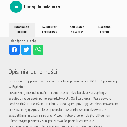
Dodaj do notatnika
Informacje
Kalkulator
Kalkulator
Podobne
ogólne
kredytowy
kosztów
oferty
Udostępnij ofertę
Opis nieruchomości
Do sprzedaży prawo własności gruntu o powierzchni 3187 m2 położony
w Będzinie.
Lokalizację nieruchomości można ocenić jako bardzo korzystną z
względu na bezpośrednie sąsiedztwo DK 86 (Katowice- Warszawa o
bardzo dużym natężeniu ruchu) z idealną ekspozycją, wyeksponowaniem
oraz istniejący zjadz. Teren posiada doskonałe skomunikowanie z
wszystkimi miastami regionu. Przedmiotowy teren objęty aktualnym
miejscowym planem zagospodarowania przestrzennego z
przeznaczeniem na cele usługowe wraz z możliwą zabudową