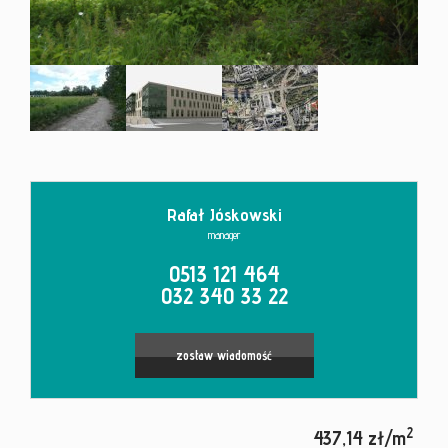
Kontakt
Rafał Jóskowski
manager
0513 121 464
032 340 33 22
zostaw wiadomość
2
437,14 zł/m