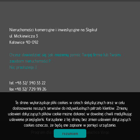
Nieruchomości komercyjne i inwestycyjne na Śląsku!
ul. Mickiewicza 3
Katowice 40-092
Chcesz dowiedzieć się, jak możemy pomóc Twojej firmie lub Twoim
zasobom nieruchomości?
Nic prostszego :)
tel. +48 32/ 340 33 22
fax +48 32/ 729 99 26
Ta strona wykorzystuje pliki cookies w celach statystycznych oraz w celu
dostosowania naszych serwisów do indywidualnych potrzeb klientów. Zmiany
ustawień dotyczących plików cookie można dokonać w dowolnej chwili modyfikując
ustawienia przeglądarki. Korzystanie z tej strony bez zmian ustawień dotyczących
cookies oznacza, że będą one zapisane w pamięci urządzenia.
Program dla biur nieruchomości
Galactica Virgo
rozumiem