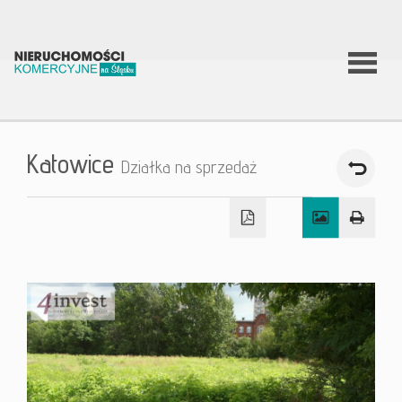
O firmie
Katowice
Działka na sprzedaż
Co
robimy?
Nierucho
Aktualnoś