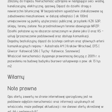
zbliżony do trapezu. Nieruchomość uzbrojona w następujące sieci: wodną,
kanalizacyjną, elektryczną, gazową. Dojazd do działki drogą o
nawierzchni bitumicznej. W bezpośrednim sąsiedztwie zlokalizowane są
zabudowania mieszkaniowe, w dalszej odległości ( ok 100m)
umiejscowione są punkty użyteczności publicznej, przystanki KZK GOP,
sklepy, tereny zielone. Na przedmiotowym terenie obowiązuje MPZP.
Działki położone są na obszarze oznaczonym w planie jako U oraz KS –
usługi (przeznaczenie podstawowe) oraz obsługa komunikacji.
Dogodny bezkolizyjny dojazd do ścisłego centrum oraz głównych arterii
komunikacyjnych regionu – Autostrada A4 ( Kraków-Wrocław), DTŚ (
Gliwice- Katowice) S86 ( Tychy- Katowice, Sosnowiec).
Właściciel nieruchomości dysponuje prawomocną decyzją z 2009 r. o
pozwoleniu na budowę budynku biurowo-usługowego o pow. ok 13 tys
m2.
Witamy
Nota prawna
Opis oferty zawarty na stronie internetowej sporządzany jest na
podstawie oględzin nieruchomości oraz informacji uzyskanych od
właściciela, może podlegać aktualizacji i nie stanowi oferty określonej w
art. 66 i następnych K.C.