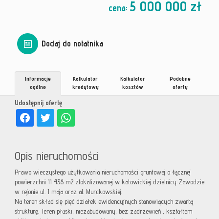
5 000 000 zł
cena:
Dodaj do notatnika
Informacje
Kalkulator
Kalkulator
Podobne
ogólne
kredytowy
kosztów
oferty
Udostępnij ofertę
Opis nieruchomości
Prawo wieczystego użytkowania nieruchomości gruntowej o łącznej
powierzchni 11 438 m2 zlokalizowanej w katowickiej dzielnicy Zawodzie
w rejonie ul. 1 maja oraz al. Murckowskiej.
Na teren skład się pięć działek ewidencyjnych stanowiących zwartą
strukturę. Teren płaski, niezabudowany, bez zadrzewień , kształtem