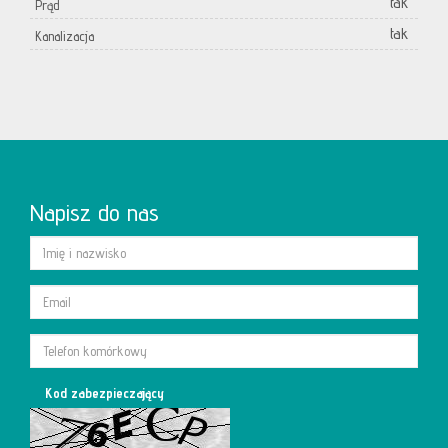
tak
Prąd
tak
Kanalizacja
Napisz do nas
Kod zabezpieczający