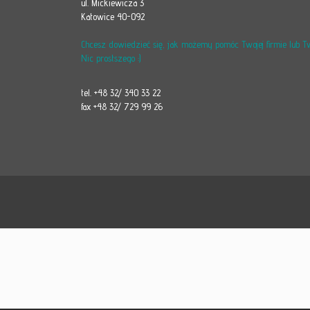
ul. Mickiewicza 3
Katowice 40-092
Chcesz dowiedzieć się, jak możemy pomóc Twojej firmie lub 
Nic prostszego :)
tel. +48 32/ 340 33 22
fax +48 32/ 729 99 26