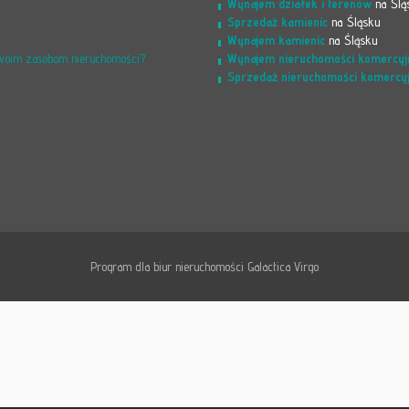
Wynajem działek i terenów
na Ślą
Sprzedaż kamienic
na Śląsku
Wynajem kamienic
na Śląsku
Wynajem nieruchomości komercyj
Twoim zasobom nieruchomości?
Sprzedaż nieruchomości komercy
Program dla biur nieruchomości
Galactica Virgo