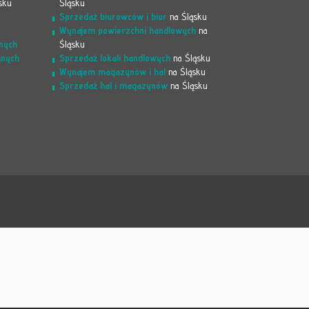
sku
Śląsku
Sprzedaż biurowców i biur
na Śląsku
Wynajem powierzchni handlowych
na
nych
Śląsku
jnych
Sprzedaż lokali handlowych
na Śląsku
Wynajem magazynów i hal
na Śląsku
Sprzedaż hal i magazynów
na Śląsku