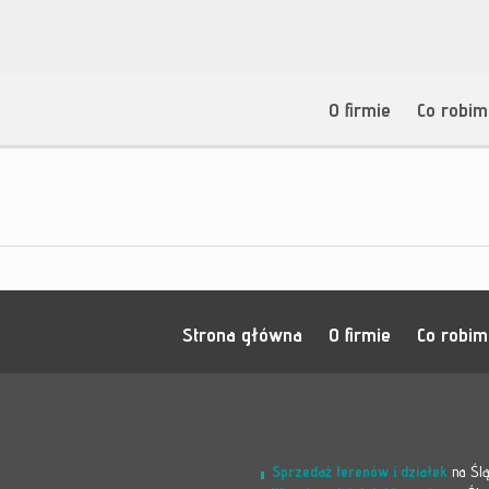
O firmie
Co robi
Strona główna
O firmie
Co robi
Sprzedaż terenów i działek
na Śl